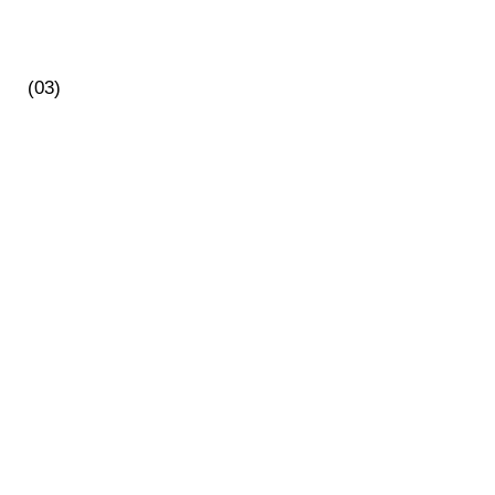
(03)
(1.2)
ОГНЕСТРЕЛЬНЫЙ
4444 РУБЛЯ
(6.1)