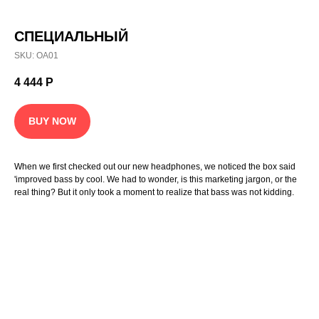
СПЕЦИАЛЬНЫЙ
SKU:
OA01
4 444
Р
BUY NOW
When we first checked out our new headphones, we noticed the box said
'improved bass by cool. We had to wonder, is this marketing jargon, or the
real thing? But it only took a moment to realize that bass was not kidding.